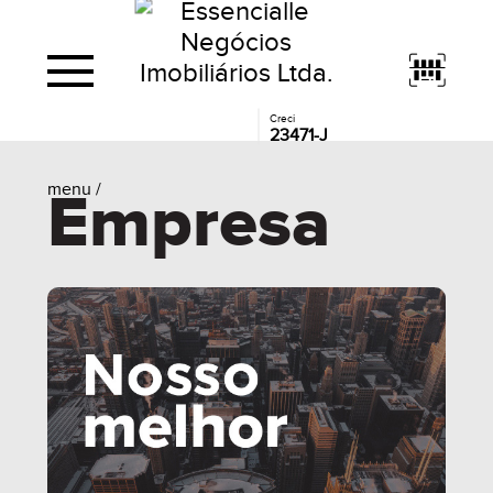
Creci
23471-J
menu /
Empresa