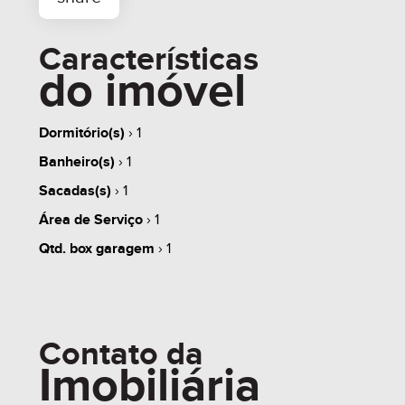
Características
do imóvel
Dormitório(s)
› 1
Banheiro(s)
› 1
whats
contate
simule
Sacadas(s)
› 1
Área de Serviço
› 1
Qtd. box garagem
› 1
share
Contato da
Imobiliária