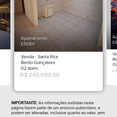
Ap
Apartamento
E
ESS101
V
Venda
- Santa Rita
Be
Bento Gonçalves
02
02 dorm.
IMPORTANTE:
As informações exibidas nesta
página fazem parte de um anúncio publicitário, e
podem ser alteradas, inclusive quanto ao valor, sem