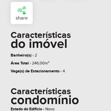
Características
do imóvel
Banheiro(s)
› 2
Área Total
› 246,00m²
whats
contate
simule
Vaga(s) de Estacionamento
› 4
Características
condomínio
share
Estado do Edifício
› Novo